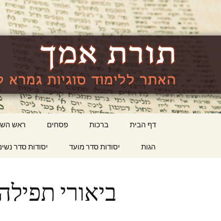
האתר ללימוד סוגיות גמרא לה
lishma.org
דילוג
דף הבית
ברכות
פסחים
ראש השנ
לתוכן
הגות
יסודות סדר מועד
יסודות סדר נשים
ביאורי תפילה