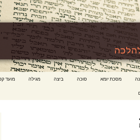
לכה
ttps://www.tora
ה
מסכת יומא
סוכה
ביצה
מגילה
מועד קט