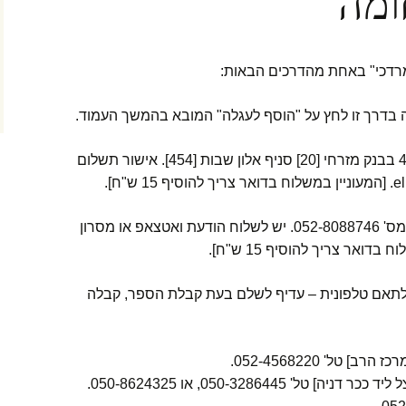
ומה
מרדכי" באחת מהדרכים הבאות:
ב. העברה בנקאית – לחשבון 471796 בבנק מזרחי [20] סניף אלון שבות [454]. אישור תשלום
ג. תשלום בBIT או בpaybox לטלפון מס' 052-8088746. יש לשלוח הודעת ואטצאפ או מסרון
דואר צריך להוסיף 15 ש"ח].
 לתאם טלפונית – עדיף לשלם בעת קבלת הספר, קבלה
טל' 052-4568220.
' 050-3286445, או 050-8624325.