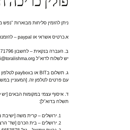
פולין כריכה ח
ניתן להזמין סליחות מבוארות "נפש 
א.כרטיס אשראי או paypal – להזמנה בדרך זו לחץ על "הוסף לעגלה" המובא בהמשך העמוד.
יש לשלוח לדוא"ל eli@toralishma.org. [המעוניין במשלוח בדואר צריך להוסיף 15 ש"ח].
עם פרטים לטלפון זה. [המעוניין במשלוח ב
ד. איסוף עצמי במקומות הבאים [יש
תשלח בדוא"ל]:
ירושלים – קרית משה [ישיבת מרכז הרב] 
ירושלים – בית הכרם [שד' הרצל ליד ככר דניה] טל