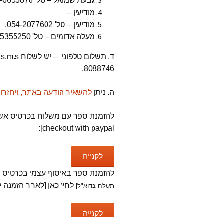
גבעת שמואל – טל' 052-6653878.
מודיעין –
מודיעין – טל' 054-2077602.
מעלה אדומים – טל' 02-5355250.
8088746.
ה. ניתן
להשאיר הודעה באתר, ויחזרו
checkout with paypal]:
להזמנת ספר באיסוף עצמי בכרטיס אשראי
לחץ כאן [לאחר הזמנה לחץ על with paypal
תשלח בדוא"ל]