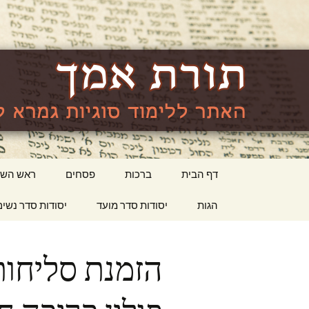
האתר ללימוד סוגיות גמרא לה
lishma.org
דילוג
דף הבית
ברכות
פסחים
ראש השנ
לתוכן
הגות
יסודות סדר מועד
יסודות סדר נשים
הזמנת סליחות