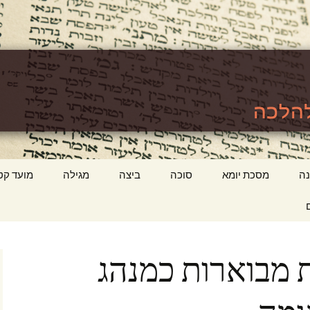
לכה
ttps://www.tora
ה
מסכת יומא
סוכה
ביצה
מגילה
מועד קט
 מבוארות כמנהג