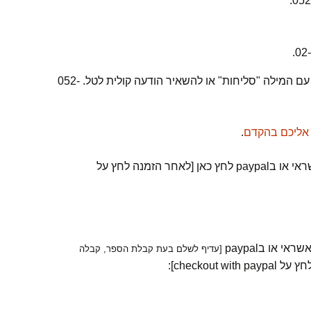
ד. תשלום טלפוני – יש לשלוח s.m.s עם המילה "סליחות" או להשאיר הודעה קולית לטל. 052-
 אליכם בהקדם
.
להזמנת ספר עם משלוח בכרטיס אשראי או בpaypal לחץ כאן [לאחר הזמנה לחץ על
 או בpaypal
[עדיף לשלם בעת קבלת הספר, קבלה
checkout ]: