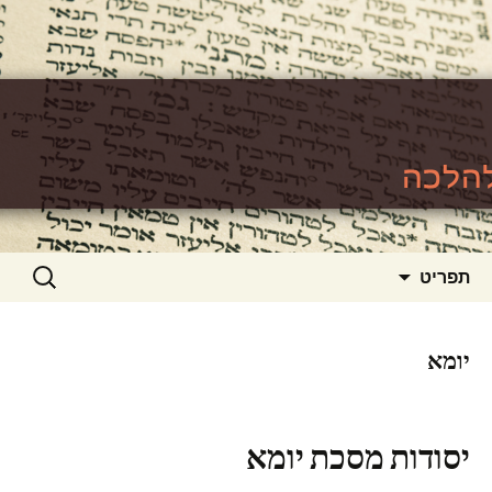
האתר ללימוד סוגיות גמרא להלכה
https://www.toralishma.org
דילוג
חיפוש:
תפריט
לתוכן
יומא
יסודות מסכת יומא