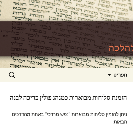
האתר ללימוד סוגיות גמרא להלכה
https://www.toralishma.org
דילוג
חיפוש:
תפריט
לתוכן
הזמנת סליחות מבוארות כמנהג פולין כריכה לבנה
ניתן להזמין סליחות מבוארות "נפש מרדכי" באחת מהדרכים
הבאות: