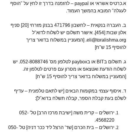
א.כרטיס אשראי או paypal – להזמנה בדרך זו לחץ על "הוסף
לעגלה" המובא בהמשך העמוד.
ב. העברה בנקאית – לחשבון 471796 בבנק מזרחי [20] סניף
אלון שבות [454]. אישור תשלום יש לשלוח לדוא"ל
eli@toralishma.org. [המעוניין במשלוח בדואר צריך
להוסיף 15 ש"ח]
ג. תשלום בBIT או בpaybox לטלפון מס' 052-8088746. יש
לשלוח הודעת ואטצאפ או מסרון עם פרטים לטלפון זה.
[המעוניין במשלוח בדואר צריך להוסיף 15 ש"ח]
ד. איסוף עצמי במקומות הבאים [יש לתאם טלפונית – עדיף
לשלם בעת קבלת הספר, קבלה תשלח בדוא"ל]:
ירושלים – קרית משה [ישיבת מרכז הרב] טל' 052-
4568220.
ירושלים – בית הכרם [שד' הרצל ליד ככר דניה] טל' 050-