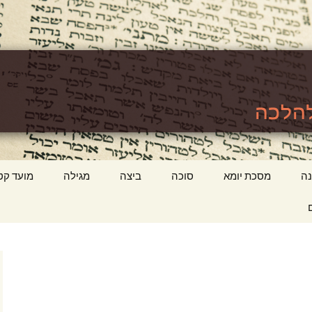
לכה
ttps://www.tora
ה
מסכת יומא
סוכה
ביצה
מגילה
מועד קט