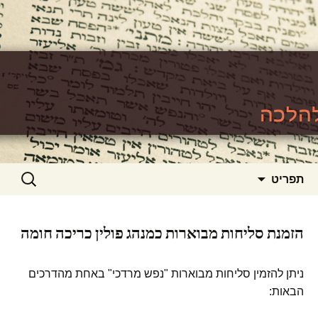
האתר ללימוד סוגיות גמרא להלכה
https://www.toralishma.org
דילוג
חיפוש:
תפריט
לתוכן
הזמנת סליחות מבוארות כמנהג פולין כריכה חומה
ניתן להזמין סליחות מבוארות "נפש מרדכי" באחת מהדרכים
הבאות: