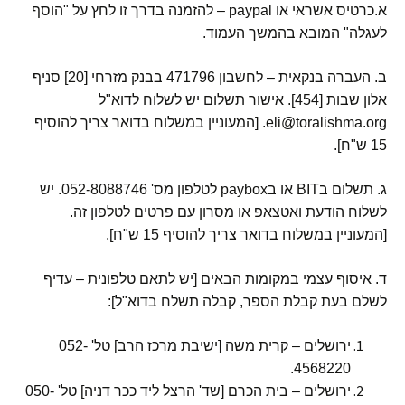
א.כרטיס אשראי או paypal – להזמנה בדרך זו לחץ על "הוסף
לעגלה" המובא בהמשך העמוד.
ב. העברה בנקאית – לחשבון 471796 בבנק מזרחי [20] סניף
אלון שבות [454]. אישור תשלום יש לשלוח לדוא"ל
eli@toralishma.org. [המעוניין במשלוח בדואר צריך להוסיף
15 ש"ח].
ג. תשלום בBIT או בpaybox לטלפון מס' 052-8088746. יש
לשלוח הודעת ואטצאפ או מסרון עם פרטים לטלפון זה.
[המעוניין במשלוח בדואר צריך להוסיף 15 ש"ח].
ד. איסוף עצמי במקומות הבאים [יש לתאם טלפונית – עדיף
לשלם בעת קבלת הספר, קבלה תשלח בדוא"ל]:
ירושלים – קרית משה [ישיבת מרכז הרב] טל' 052-
4568220.
ירושלים – בית הכרם [שד' הרצל ליד ככר דניה] טל' 050-