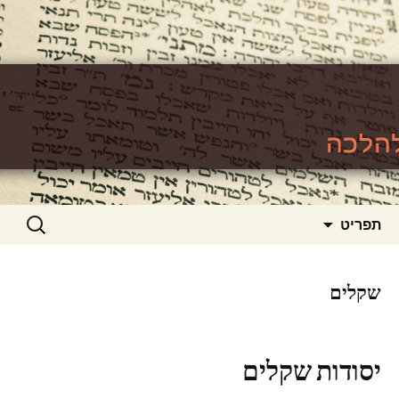
האתר ללימוד סוגיות גמרא להלכה
https://www.toralishma.org
דילוג
חיפוש:
תפריט
לתוכן
שקלים
יסודות שקלים