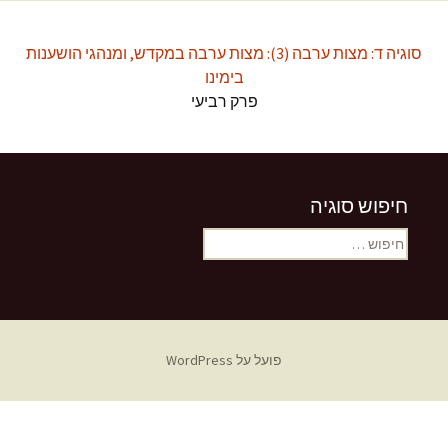
סוגיה ד: מצות ערבה (3): מצות ערבה במקדש, ומנהגי הושענות
בימינו
פרק רביעי
חיפוש סוגיה
חיפוש:
פועל על WordPress