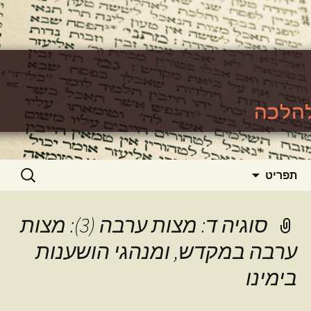
האתר ללימוד סוגיות גמרא להלכה
https://www.toralishma.org
דילוג
חיפוש:
תפריט
לתוכן
סוגיה ד: מצות ערבה (3): מצות
ערבה במקדש, ומנהגי הושענות
בימינו