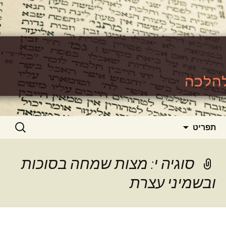
האתר ללימוד סוגיות גמרא להלכה
https://www.toralishma.org
דילוג
חיפוש:
תפריט
לתוכן
סוגיה י: מצות שמחה בסוכות
ובשמיני עצרת