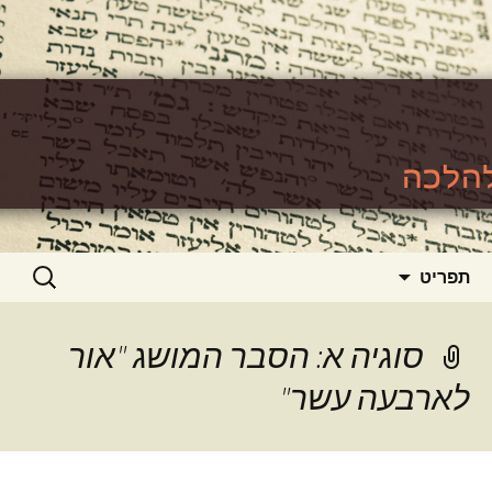
האתר ללימוד סוגיות גמרא להלכה
https://www.toralishma.org
דילוג
חיפוש:
תפריט
לתוכן
סוגיה א: הסבר המושג "אור
לארבעה עשר"