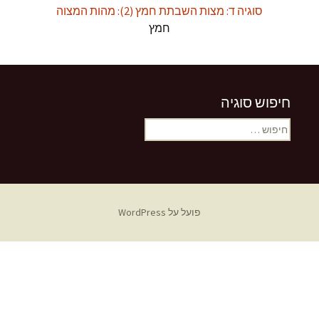
סוגיה ד: מצות השבתת חמץ (2): מהות המצוה
חמץ
חיפוש סוגיה
חיפוש:
פועל על WordPress