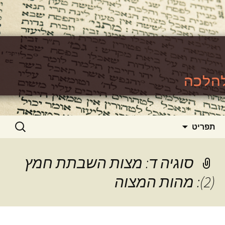
האתר ללימוד סוגיות גמרא להלכה
https://www.toralishma.org
דילוג
חיפוש:
תפריט
לתוכן
סוגיה ד: מצות השבתת חמץ
(2): מהות המצוה