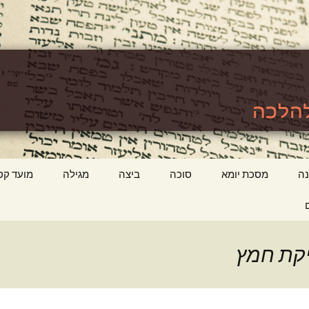
לכה
ttps://www.tora
ה
מסכת יומא
סוכה
ביצה
מגילה
מועד קט
יקת חמץ