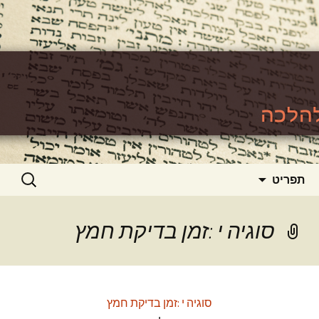
האתר ללימוד סוגיות גמרא להלכה
https://www.toralishma.org
דילוג
חיפוש:
תפריט
לתוכן
סוגיה י :זמן בדיקת חמץ
סוגיה י :זמן בדיקת חמץ