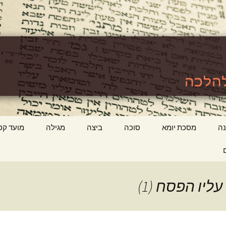
לכה
ttps://www.tora
ה
מסכת יומא
סוכה
ביצה
מגילה
מועד קט
ליו הפסח (1)