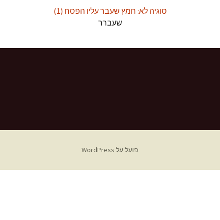
סוגיה לא: חמץ שעבר עליו הפסח (1)
שעברר
פועל על WordPress