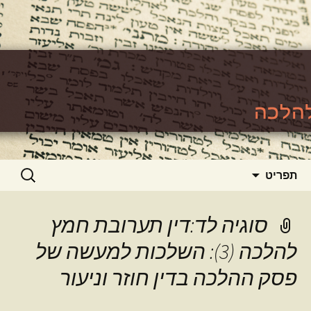
האתר ללימוד סוגיות גמרא להלכה
https://www.toralishma.org
דילוג
חיפוש:
תפריט
לתוכן
סוגיה לד:דין תערובת חמץ
להלכה (3): השלכות למעשה של
פסק ההלכה בדין חוזר וניעור