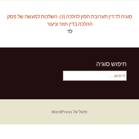
סוגיה לד:דין תערובת חמץ להלכה (3): השלכות למעשה של פסק
ההלכה בדין חוזר וניעור
לד
חיפוש סוגיה
חיפוש:
פועל על WordPress