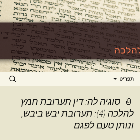
האתר ללימוד סוגיות גמרא להלכה
https://www.toralishma.org
דילוג
חיפוש:
תפריט
לתוכן
סוגיה לה: דין תערובת חמץ
להלכה (4): תערובת יבש ביבש,
ונותן טעם לפגם