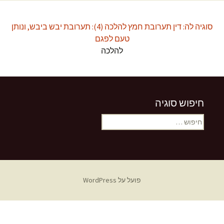
סוגיה לה: דין תערובת חמץ להלכה (4): תערובת יבש ביבש, ונותן
טעם לפגם
להלכה
חיפוש סוגיה
חיפוש:
פועל על WordPress