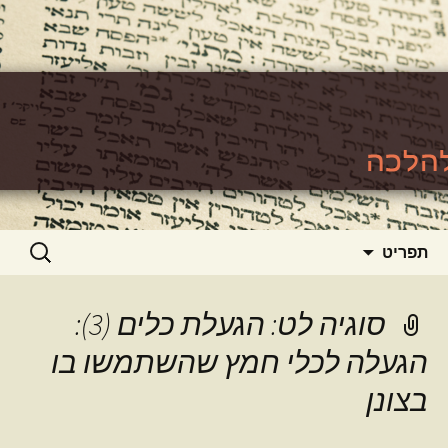
האתר ללימוד סוגיות גמרא להלכה
https://www.toralishma.org
דילוג
חיפוש:
תפריט
לתוכן
סוגיה לט: הגעלת כלים (3):
הגעלה לכלי חמץ שהשתמשו בו
בצונן