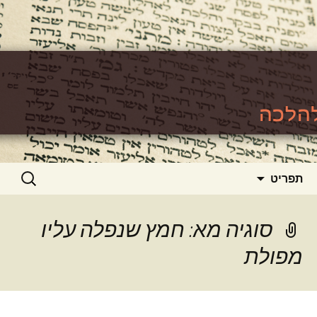
האתר ללימוד סוגיות גמרא להלכה
https://www.toralishma.org
דילוג
חיפוש:
תפריט
לתוכן
סוגיה מא: חמץ שנפלה עליו
מפולת