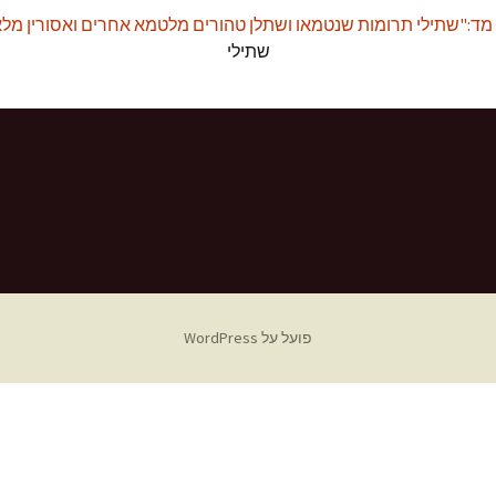
 מד:"שתילי תרומות שנטמאו ושתלן טהורים מלטמא אחרים ואסורין מלא
שתילי
פועל על WordPress