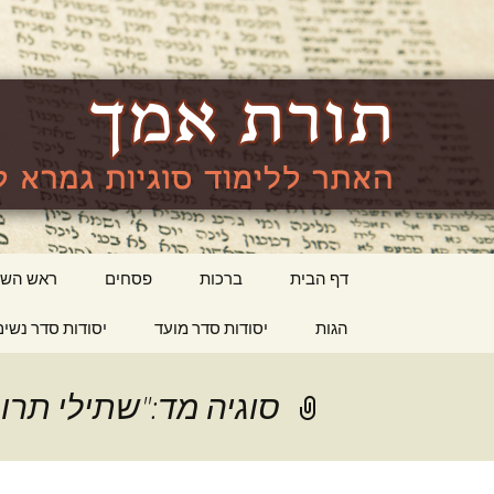
האתר ללימוד סוגיות גמרא לה
lishma.org
דילוג
דף הבית
ברכות
פסחים
ראש השנ
לתוכן
הגות
יסודות סדר מועד
יסודות סדר נשים
סוגיה מד:"שתילי תרו