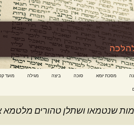
לכה
ttps://www.tora
ה
מסכת יומא
סוכה
ביצה
מגילה
מועד קט
מות שנטמאו ושתלן טהורים מלטמא א