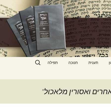
h
חיפוש:
ן
תענית
חנוכה
תפילה
חרים ואסורין מלאכול"