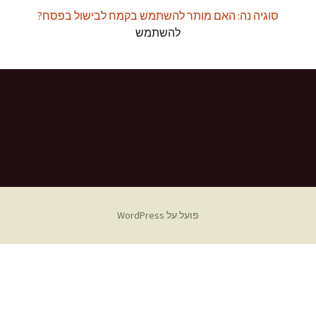
סוגיה נה: האם מותר להשתמש בקמח לבישול בפסח?
להשתמש
פועל על WordPress