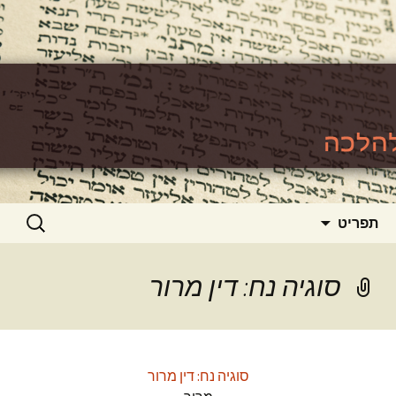
האתר ללימוד סוגיות גמרא להלכה
https://www.toralishma.org
דילוג
חיפוש:
תפריט
לתוכן
סוגיה נח: דין מרור
סוגיה נח: דין מרור