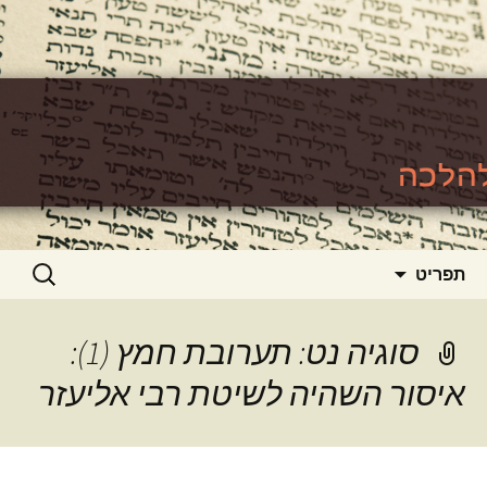
האתר ללימוד סוגיות גמרא להלכה
https://www.toralishma.org
דילוג
חיפוש:
תפריט
לתוכן
סוגיה נט: תערובת חמץ (1):
איסור השהיה לשיטת רבי אליעזר