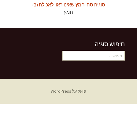
סוגיה סח: חמץ שאינו ראוי לאכילה (2)
חמץ
חיפוש סוגיה
חיפוש:
פועל על WordPress