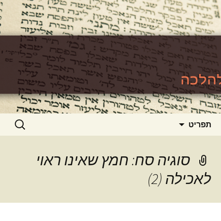
האתר ללימוד סוגיות גמרא להלכה
https://www.toralishma.org
דילוג
חיפוש:
תפריט
לתוכן
סוגיה סח: חמץ שאינו ראוי
לאכילה (2)