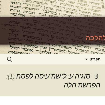
האתר ללימוד סוגיות גמרא להלכה
https://www.toralishma.org
דילוג
חיפוש:
תפריט
לתוכן
סוגיה ע: לישת עיסה לפסח (1):
הפרשת חלה