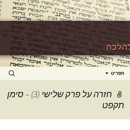
האתר ללימוד סוגיות גמרא להלכה
https://www.toralishma.org
דילוג
חיפוש:
תפריט
לתוכן
חזרה על פרק שלישי (3) – סימן
תקפט