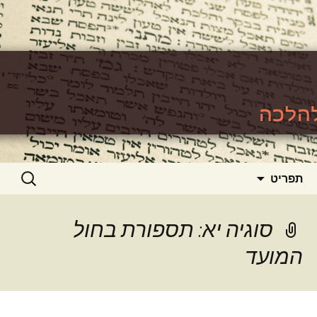
האתר ללימוד סוגיות גמרא להלכה
https://www.toralishma.org
דילוג
חיפוש:
תפריט
לתוכן
סוגיה יא: תספורת בחול
המועד