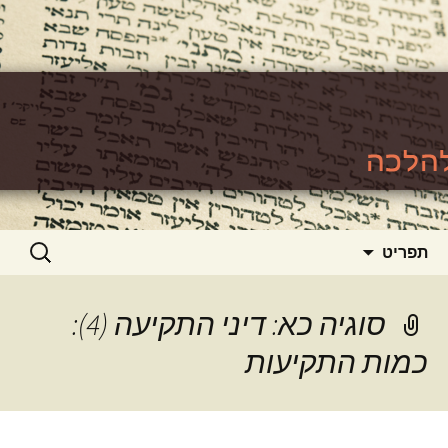
האתר ללימוד סוגיות גמרא להלכה
https://www.toralishma.org
דילוג
חיפוש:
תפריט
לתוכן
סוגיה כא: דיני התקיעה (4):
כמות התקיעות