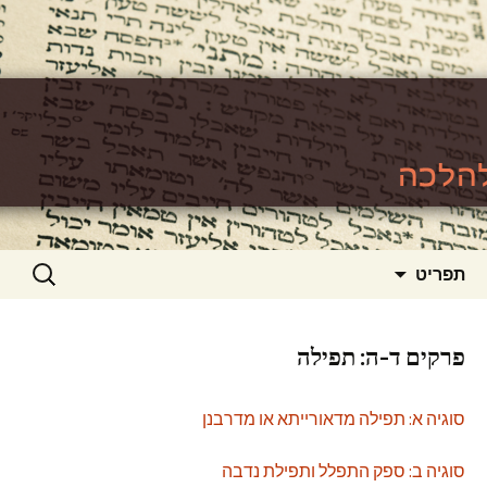
האתר ללימוד סוגיות גמרא להלכה
https://www.toralishma.org
דילוג
חיפוש:
תפריט
לתוכן
פרקים ד-ה: תפילה
סוגיה א: תפילה מדאורייתא או מדרבנן
סוגיה ב: ספק התפלל ותפילת נדבה