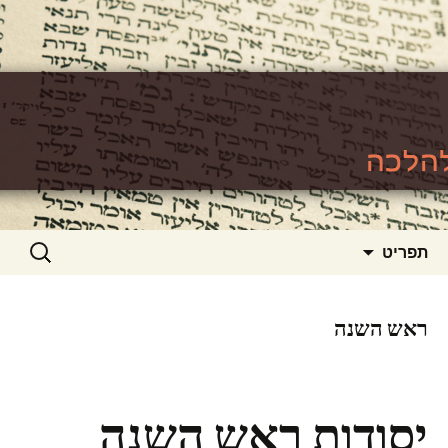
האתר ללימוד סוגיות גמרא להלכה
https://www.toralishma.org
דילוג
חיפוש:
תפריט
לתוכן
ראש השנה
יסודות ראש השנה