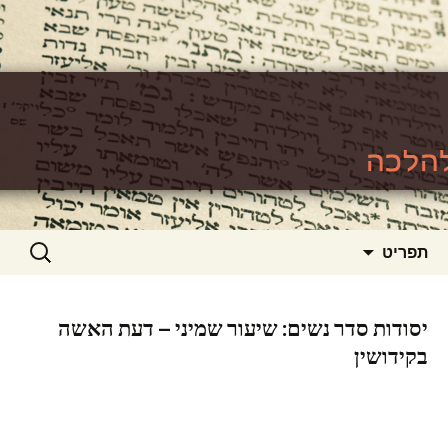
האתר ללימוד סוגיות גמרא להלכה
https://www.toralishma.org
דילוג
חיפוש:
תפריט
לתוכן
יסודות סדר נשים: שיעור שמיני – דעת האשה
בקידושין