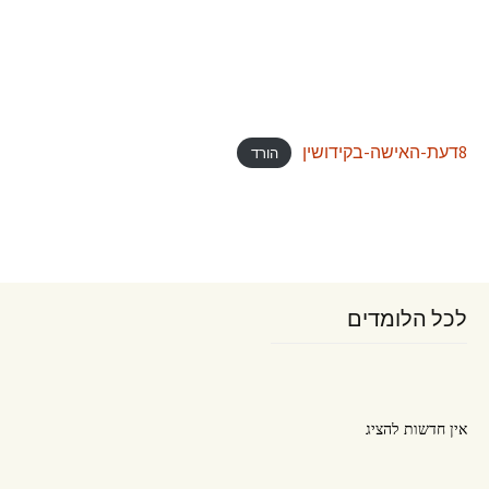
8דעת-האישה-בקידושין
הורד
לכל הלומדים
אין חדשות להציג