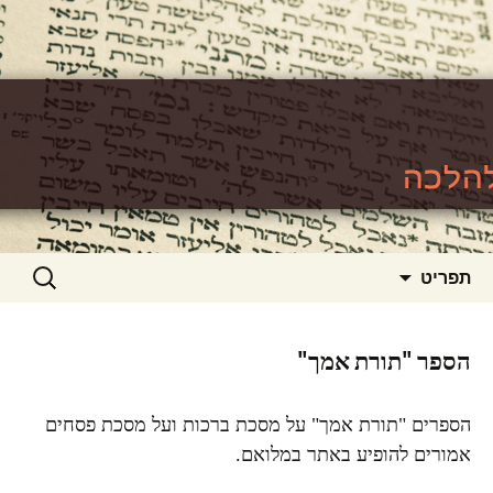
האתר ללימוד סוגיות גמרא להלכה
https://www.toralishma.org
דילוג
חיפוש:
תפריט
לתוכן
הספר "תורת אמך"
הספרים "תורת אמך" על מסכת ברכות ועל מסכת פסחים
אמורים להופיע באתר במלואם.