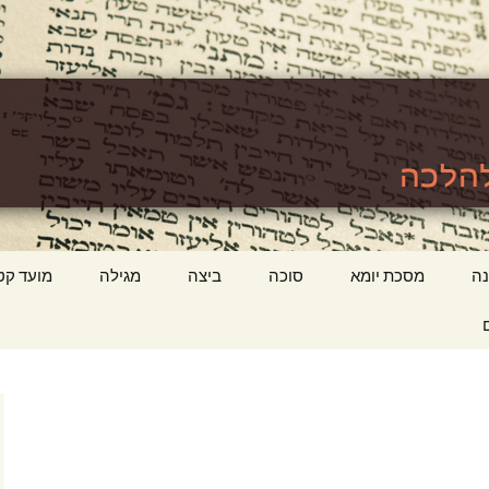
לכה
ttps://www.tora
ה
מסכת יומא
סוכה
ביצה
מגילה
מועד קט